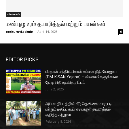
விவசாயம்
மண்புழு உரம் தயாரித்தல் மற்றும் பயன்கள்
oorkuruviadmin
-
April 14, 2023
0
EDITOR PICKS
பிரதான் மந்திரி கிசான் சம்மன் நிதி யோஜனா
(PM-KISAN Yojana) – விவசாயிகளுக்கான
நேரடி நிதி உதவித் திட்டம்
June 2, 2025
அட்மா திட்டத்தின் கீழ் தென்னை சாகுபடி
மற்றும் மதிப்பு கூட்டு பொருள் தயாரித்தல்
குறித்த சுற்றுலா
February 8, 2024