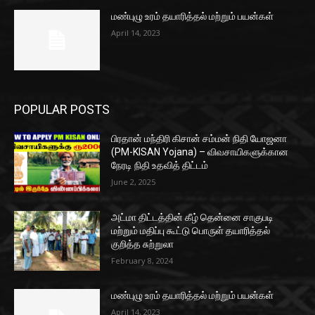
மண்புழு உரம் தயாரித்தல் மற்றும் பயன்கள்
April 14, 2023
POPULAR POSTS
பிரதான் மந்திரி கிசான் சம்மன் நிதி யோஜனா
(PM-KISAN Yojana) – விவசாயிகளுக்கான
நேரடி நிதி உதவித் திட்டம்
June 2, 2025
அட்மா திட்டத்தின் கீழ் தென்னை சாகுபடி
மற்றும் மதிப்பு கூட்டு பொருள் தயாரித்தல்
குறித்த சுற்றுலா
February 8, 2024
மண்புழு உரம் தயாரித்தல் மற்றும் பயன்கள்
April 14, 2023